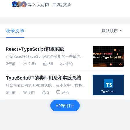
等 3 人订阅
共2篇文章
收录文章
默认顺序
React+TypeScript积累实践
介绍React和TypeScript结合使用的一些最佳实
践，如何高效地开发出可靠且易于维护的应用程
3年前
2.8k
58
评论
序
TypeScript中的类型用法和实践总结
结合笔者已有的TS项目实践，在本文中，我将
探讨和总结TypeScript的类型用法和高级概念，
3年前
981
3
评论
从而帮助你更好地理解和使用上这一语言，更好
地掌握TypeScript，并在实际的项目中运用它创
APP内打开
造更好的代码