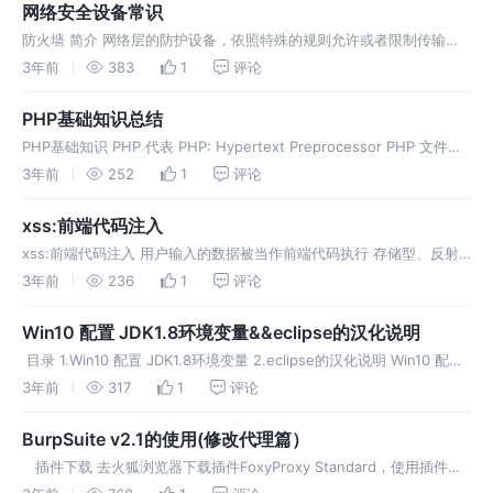
网络安全设备常识
防火墙 简介 网络层的防护设备，依照特殊的规则允许或者限制传输的
数据通过 是由软件和硬件设备组合而成，在内部网和外部网之间、专用
3年前
383
1
评论
网和公共网之间的界面上构造的保护屏障 下一代防火墙(NG Firewal
PHP基础知识总结
PHP基础知识 PHP 代表 PHP: Hypertext Preprocessor PHP 文件可
包含文本、HTML、JavaScript代码和 PHP代码 PHP 代码在服务器上
3年前
252
1
评论
执行，结果以纯 H
xss:前端代码注入
xss:前端代码注入 用户输入的数据被当作前端代码执行 存储型、反射
性、 xss利用javascript操纵浏览器 cookie注入：document.cookie
3年前
236
1
评论
独去cookie，发送cookie
Win10 配置 JDK1.8环境变量&&eclipse的汉化说明
​ 目录 1.Win10 配置 JDK1.8环境变量 2.​eclipse的汉化说明 Win10 配置
JDK1.8环境变量 配置变量之前输入法调英文 右键点击“我的电脑”
3年前
317
1
评论
———“属性”——左上角点击
BurpSuite v2.1的使用(修改代理篇）
​ 插件下载 去火狐浏览器下载插件FoxyProxy Standard，使用插件开
启代理，这样极大的方便我们开启代理和关闭代理，并会有一个绿色的