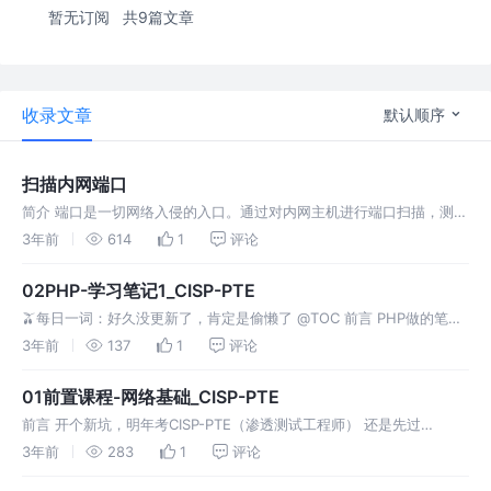
暂无订阅
共9篇文章
收录文章
默认顺序
扫描内网端口
简介 端口是一切网络入侵的入口。通过对内网主机进行端口扫描，测试
人员可以确定目标主机上开放的服务类型、服务版本，并查找相应的漏
3年前
614
1
评论
洞进行攻击。测试人员可以根据目标主机的情况，上传工具进行扫描，
也可以借助内
02PHP-学习笔记1_CISP-PTE
🫒每日一词：好久没更新了，肯定是偷懒了 @TOC 前言 PHP做的笔
记： 对于语言类的学习，选择好一门你感兴趣的语言种类，去学精它，
3年前
137
1
评论
语言不在多，而在精。 C++、C、汇编语言这些术语强类型语言，较
难。
01前置课程-网络基础_CISP-PTE
前言 开个新坑，明年考CISP-PTE（渗透测试工程师） 还是先过
NISP（二级）在说吧 下血本了都555~ 目录 为了将七层处理简化，使
3年前
283
1
评论
用TCP/IP参考模型，使处理流程变的简单，变成4/5层 应用