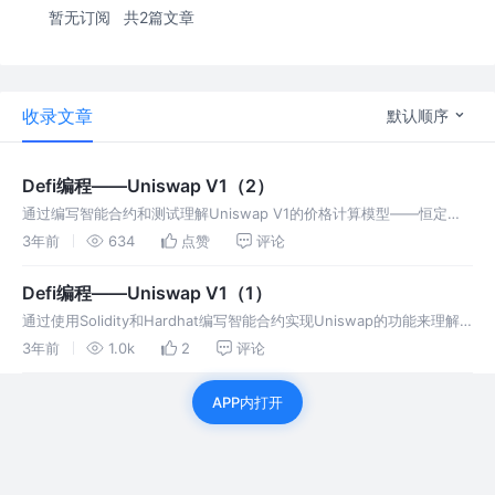
暂无订阅
共2篇文章
收录文章
默认顺序
Defi编程——Uniswap V1（2）
通过编写智能合约和测试理解Uniswap V1的价格计算模型——恒定乘
积做市商模型的原理，及其优缺点。
3年前
634
点赞
评论
Defi编程——Uniswap V1（1）
通过使用Solidity和Hardhat编写智能合约实现Uniswap的功能来理解
去中心化金融Defi的原理
3年前
1.0k
2
评论
APP内打开