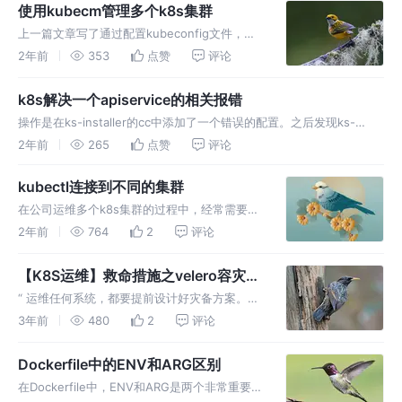
使用kubecm管理多个k8s集群
上一篇文章写了通过配置kubeconfig文件，使
用kubectl连接多个k8s集群的操作。 配置
2年前
353
点赞
评论
kubectl连接多个k8s集群 (qq.com) 然后有小
伙伴告知有个开源项目kubecm就是做这个
k8s解决一个apiservice的相关报错
操作是在ks-installer的cc中添加了一个错误的配置。之后发现ks-
installer和ks-apiserver的pod全部crash。 查看报错信息如下： 查看
2年前
265
点赞
评论
kubectl连接到不同的集群
在公司运维多个k8s集群的过程中，经常需要
kubectl到不同的集群。如果每次都不断的ssh
2年前
764
2
评论
到各个集群，这种感觉就很难受了。我们需要配
置本地kubectl，能方便的在多个k8s集群间切
【K8S运维】救命措施之velero容灾方
换。
案
“ 运维任何系统，都要提前设计好灾备方案。
velero就是k8s集群的救命措施” Velero 是一种
3年前
480
2
评论
云原生的 Kubernetes 容灾解决方案，支持标
准的K8S集群。 它是一个开源的安全备份和恢
Dockerfile中的ENV和ARG区别
复
在Dockerfile中，ENV和ARG是两个非常重要的