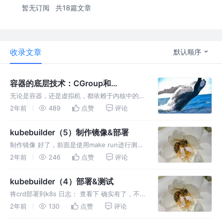
暂无订阅
共18篇文章
收录文章
默认顺序
容器的底层技术：CGroup和
NameSpace
无论是容器，还是虚拟机，都依赖于内核中的技
术，虚拟机依赖的是 KVM，容器依赖的是
2年前
489
点赞
评论
namespace 和 cgroup 对进程进行隔离和资源
限制。 容器实现封闭的环境主要要靠两种技
kubebuilder（5）制作镜像&部署
术，一种是看起来是
制作镜像 好了，前面是使用make run进行测试
运行。现在我们把operator打出镜像进行分
2年前
246
点赞
评论
发。 先修改一下Dockerfile,否则可能下载依赖
有问题 然后，默认的这个FROM gcr.io/d
kubebuilder（4）部署&测试
将crd部署到k8s 日志： 查看下 确实有了，不
错哦。 编译运行controller 保持窗口开启 创建
2年前
130
点赞
评论
一个crd实例 在samples目录下有一个默认的资