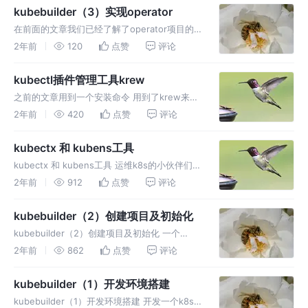
源描述文件tutorial_v1_demo
kubebuilder（3）实现operator
在前面的文章我们已经了解了operator项目的
基本结构。现在我们来写一点简单的代码，然后
2年前
120
点赞
评论
把我们的crd和operator部署到k8s集群中。 需
求 这是一个真实的需求，只不过做了简化。 在
kubectl插件管理工具krew
开发公司自
之前的文章用到一个安装命令 用到了krew来安
装ns插件。 krew 是一个用来管理 kubectl 插
2年前
420
点赞
评论
件的工具，类似于 apt 或 yum，支持搜索、安
装和管理kubectl 插件。 安装krew
kubectx 和 kubens工具
kubectx 和 kubens工具 运维k8s的小伙伴们，
平时敲的最多的命令应该就是kubectl -n了吧。
2年前
912
点赞
评论
每次要在某个namespace空间下执行命令，都
要加个-n namespce我觉得挺烦
kubebuilder（2）创建项目及初始化
kubebuilder（2）创建项目及初始化 一个
demo项目来了解kubebuilder的项目结构 初始
2年前
862
点赞
评论
化项目 这一步创建了 Go module 工程基本的
模板文件，引入了必要的依赖 如果不用--r
kubebuilder（1）开发环境搭建
kubebuilder（1）开发环境搭建 开发一个k8s