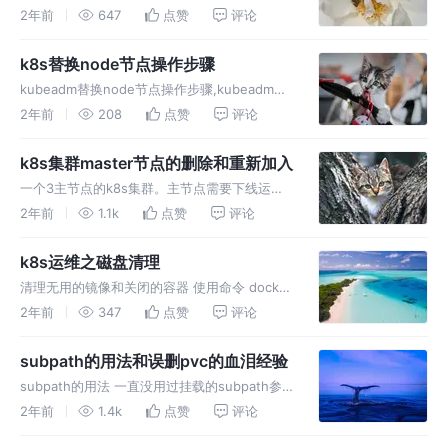
operator,当然可以在官方原生的controller-
2年前
647
点赞
评论
runtime 项目上从头构建，但是比较复杂。现在
一般基于operator脚手架进
k8s替换node节点操作步骤
kubeadm替换node节点操作步骤,kubeadm替
换node节点操作步骤,kubeadm替换node节点
2年前
208
点赞
评论
操作步骤,
k8s集群master节点的删除和重新加入
一个3主节点的k8s集群。主节点需要下线运
维，看看操作步骤如何 下掉master1 删除
2年前
1.1k
点赞
评论
master1节点 3台master下掉一个，剩下2个
master运行基本也没问题。坚持个一两天问题
k8s运维之磁盘清理
不大。
清理无用的镜像和关闭的容器 使用命令 docker
system df 命令，类似于 Linux上的 df 命令，
2年前
347
点赞
评论
用于查看 Docker 的磁盘使用情况： img TYPE
列出了 Docker 使用磁
subpath的用法和误删pvc的血泪经验
subpath的用法 一直没用过挂载的subpath参
数。写了个资源文件测试了一下，发现自己之前
2年前
1.4k
点赞
评论
的理解错的离谱。