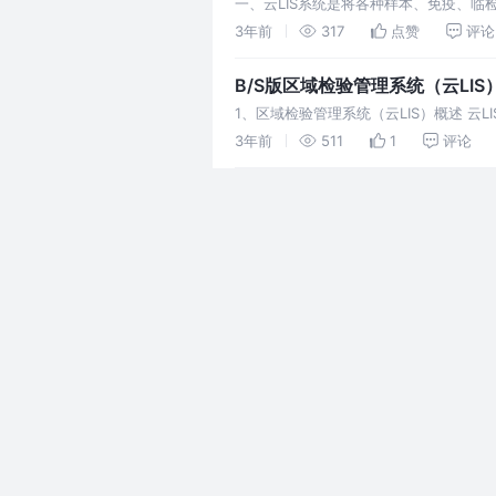
一、云LIS系统是将各种样本、免疫、
现检验申请、样本采集、样本核收、联机
3年前
317
点赞
评论
B/S版区域检验管理系统（云LIS
1、区域检验管理系统（云LIS）概述 
协调并完成日常检验工作，对区域内的检
3年前
511
1
评论