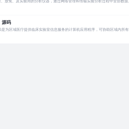
临检、放免、及实验用的分析仪器，通过网络管理和传输实验分析过程中全部数据
检验、质量控制、报告审核到报告发布的全环
）源码
云LIS是为区域医疗提供临床实验室信息服务的计算机应用程序，可协助区域内所
验数据进行集中管理和共享，通过对质量