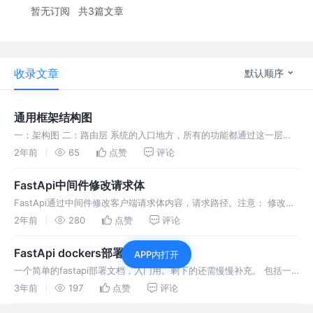
暂无订阅
共3篇文章
收录文章
默认顺序
通用框架结构图
一：架构图 二：路由层 系统的入口地方，所有的功能都通过这一层来
调用 三: service 业务实现层 四：Model层 sqlalchemy: Python orm
2年前
65
点赞
评论
框架 编程语言与数据表之间的对应关
FastApi中间件修改请求体
FastApi通过中间件修改客户端请求体内容，请求路径。注意： 修改请
求体内容需要重新定义一个新的请求，而`receive`是一个await 函数。
2年前
280
点赞
评论
FastApi dockers部署
APP内打开
一个简单的fastapi部署文档，入门用。剩下的还需慢慢补充。 包括一
个简单的 Dokcerfile编写
3年前
197
点赞
评论