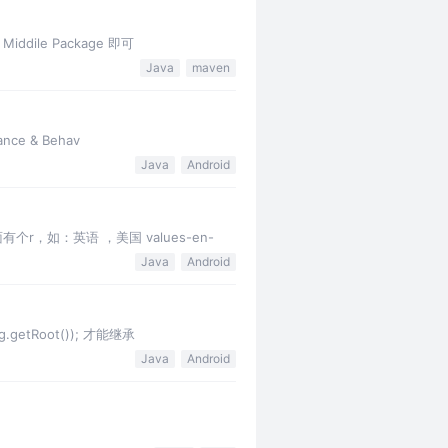
dile Package 即可
Java
maven
ance & Behav
Java
Android
面有个r，如：英语 ，美国 values-en-
Java
Android
.getRoot()); 才能继承
Java
Android