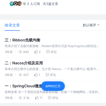
等 3 人订阅
共3篇文章
收录文章
默认顺序
三：Ribbon负载均衡
简单介绍了负载均衡策略，Robbin使用方式及与springcloud的结合使
用。并介绍了springcloud中的loadbalancer.
3年前
840
2
评论
二：Nacos介绍及应用
简单介绍注册中心的发展。主介绍 Nacos，一个集注册中心-配置中心
+服务管理平台(可视化的管理一些配置)于一体的平台。并结合demo介
3年前
437
1
评论
绍了其简单实用流程。
一：SpringCloud微服务发展简介
APP内打开
架构发展 当一个系统涉及到很多的功能，比如一个购物网站，涉及到订
单处理、商品处理、优惠券、积分活动等等时，初始的单个系统已无法
3年前
3.3k
11
评论
承受负载，因此可以把多个功能拆分出来，形成多个系统，每个系统都