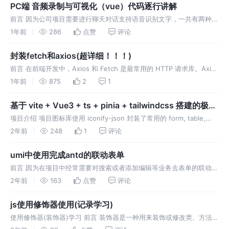
PC端 音频录制与可视化（vue）代码逐行讲解
前言 因为公司项目需要进行聊天对话支持语音识别文字，一共有两种方
式： 使用浏览器自带语音识别文字 使用音频录制将文件传给后端转文
1年前
286
点赞
评论
字（项目中使用的） 使用到api: 获取音频流: navigator.m
封装fetch和axios(超详细！！！)
前言 在前端开发中，Axios 和 Fetch 是最常用的 HTTP 请求库。Axios
提供了更丰富的功能，而 Fetch 是原生的浏览器 API。为了更高的可维
1年前
875
2
1
护性和复用性。本章实现Axios 和
基于 vite + Vue3 + ts + pinia + tailwindcss 搭建的极简
模板(自用)
项目介绍 项目图标库使用 iconify-json 封装了常用的 form, table,
tabs 组件 支持布局更改，支持主题更改 项目预览地址：在线地址 项目
2年前
248
1
评论
地址github 项目预览
umi中使用完成antd的联动表单
前言 因为在项目中经常需要对搜索或者添加编辑等业务去表单的联动效
果,我之前封装的思路是用useMode去实现表单的联动,但是联动的效果
2年前
163
点赞
评论
比较多的话if判断的语句就比较恶心,采用链表和hooks的思想就会
js使用修饰器使用(记录学习)
使用修饰器(装饰器)学习 前言 装饰器是一种用来装饰或修改类、方法、
属性等代码的特殊语法，它允许开发者在不修改原有代码结构的情况