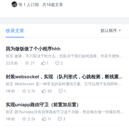
等 1 人订阅
共18篇文章
收录文章
默认顺序
因为做饭做了个小程序hhh
前言 健康，不只取决于吃什么，也取决于我们如何选择。外卖方便快
捷，适合在忙碌的时候解决一餐，但长期依赖外卖，容易出现油盐偏
23天前
21
1
2
高、营养搭配不均衡等问题。自己做饭虽然需要投入更多时间和精力，
却可以更好地控制
封装websocket，实现 （队列形式，心跳检测，断线重
连，离线数据重发）
前言 WebSocket 是一种常见的实时通信方案。它可以用于实现即时聊
天、推送消息、在线状态同步等功能。然而，WebSocket 连接容易受
1年前
2.7k
30
1
到网络环境的影响，可能会断开，因此需要一种自动重连的机制。
实现uniapp路由守卫（前置加后置）
前言 因为uniapp没有自带路由守卫这个功能，然后每次做一些项目用
到鉴权的地方就只能在app.vue文件里面写，在网上也找了很多资料，
1年前
2.2k
11
3
本文主要用到： 重写路由方法 为页面添加混入（mixin） 利用