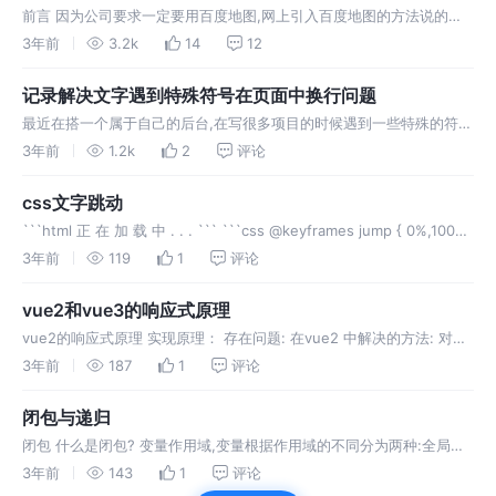
前言 因为公司要求一定要用百度地图,网上引入百度地图的方法说的就
三种(插件,异步,webview组件),因为我用的是VUE3 第一种方法引入插
3年前
3.2k
14
12
件(插件名vue-baidu-map)一直报错vue2没试
记录解决文字遇到特殊符号在页面中换行问题
最近在搭一个属于自己的后台,在写很多项目的时候遇到一些特殊的符号
(-,@,————....)文字就会换行会不正常的显示看着就很奇怪 解决方案
3年前
1.2k
2
评论
就是在css中添加line-break属性 之前有些项目我用
css文字跳动
```html 正 在 加 载 中 . . . ``` ```css @keyframes jump { 0%,100%
{ transform: translateY(0px); } 40% { t
3年前
119
1
评论
vue2和vue3的响应式原理
vue2的响应式原理 实现原理： 存在问题: 在vue2 中解决的方法: 对象
追加属性: 对象删除属性: 数组修改元素: 数组删除元素: 模拟vue2 中的
3年前
187
1
评论
响应式原理 Object.definePro
闭包与递归
闭包 什么是闭包? 变量作用域,变量根据作用域的不同分为两种:全局变
量和局部变量 函数内部可以使用全局变量 函数外部不可以使用局部变
3年前
143
1
评论
量 当函数执行完毕,本作用域内的局部函数会销毁 闭包指有权范文另一