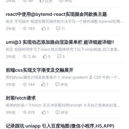
2年前
99
点赞
评论
下，通过添加注解或元数据来扩展或修改其行为。 在 JavaScript
react中使用@bytemd-react实现掘金同款换主题
前言 手写插件 根据官网写插件的方法手写一个插件函数 bytemd官网
插件文件mathPlugin mdTheme文件(用于处理图标以及列表和主题样
2年前
783
2
11
式引入的) 使用 代码太多了就不直接全部引进来了我
umi@3 实现动态添加路由渲染菜单栏 超详细超详细!!
前言 前段时间学习了react,然后顺便研究了以下umijs框架,自己拿着搭
了一下,首先碰到的就是路由权限和动态菜单栏的问题,然后查阅网上的
2年前
2.4k
5
5
资料:方法分为两种:一种是通过wrappers+access
前端css实现文字渐变及交融展开
用到的css属性介绍及效果展示 1. linear-gradient 是 CSS 中的一个背
景属性，用于创建线性渐变背景。通过 linear-gradient，可以在元素的
2年前
144
1
评论
背景中创建平滑的颜色过渡，从
封装fetch请求
简单的封装一下fetch 天天冲浪看到用fetch的 今天自己简单的封装一
下有需要的可以直接复制粘贴业务逻辑按自己的实际需求来改代码
3年前
679
1
评论
记录踩坑 uniapp 引入百度地图(微信小程序,H5,APP)