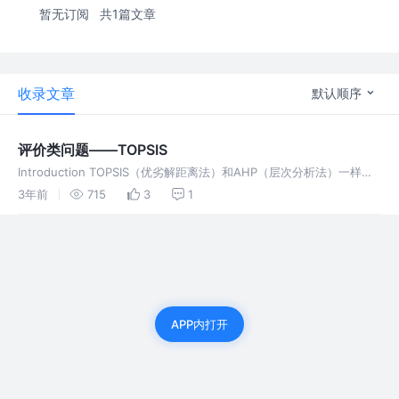
暂无订阅
共1篇文章
收录文章
默认顺序
评价类问题——TOPSIS
Introduction TOPSIS（优劣解距离法）和AHP（层次分析法）一样是
综合评价方法，用于解决评价类问题。 相对于TOPSIS，AHP有如下局
3年前
715
3
1
限性： 决策层 n 不能太多，否则矩阵一致性较差
APP内打开