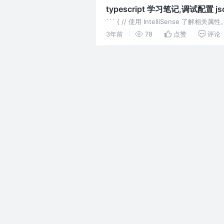
typescript 学习笔记,调试配置 js
``` { // 使用 IntelliSense 了解相关
3年前
78
点赞
评论