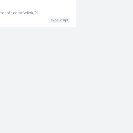
ft.com/fwlink/?l
TypeScript