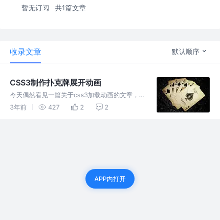
暂无订阅
共1篇文章
收录文章
默认顺序
CSS3制作扑克牌展开动画
今天偶然看见一篇关于css3加载动画的文章，
刚学完css3部分知识的我就迫不及待地想大练
3年前
427
2
2
一手，强化自己的学习成果。做的不是很好，仅
供学习讨论，欢迎大神指教。最终的效果如下，
看着比较简约，截图没截好，见
APP内打开