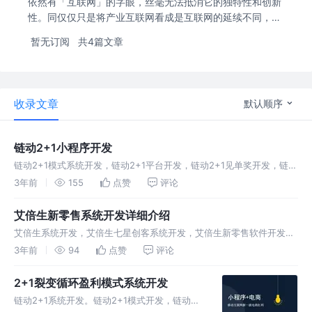
依然有「互联网」的字眼，丝毫无法抵消它的独特性和创新
性。同仅仅只是将产业互联网看成是互联网的延续不同，我
更加认为，产业互联网，是一次新产业崛起的过程。经历了
暂无订阅
共4篇文章
产业互联网的阶段之后，我们将会看到诸多新产业的崛起，
并且将取代以互联网产业为主导的时代。
收录文章
默认顺序
链动2+1小程序开发
链动2+1模式系统开发，链动2+1平台开发，链动2+1见单奖开发，链动
2+1小程序开发，2+1链动模式开发 产业互联网与互联网之间是有
3年前
155
点赞
评论
着密切地联系的。这很容易给人一种误导，即，人们会想当然地认为，
艾倍生新零售系统开发详细介绍
艾倍生系统开发，艾倍生七星创客系统开发，艾倍生新零售软件开发，
艾倍生模式小程序开发，艾倍生商城平台搭建 当金融科技的发展进
3年前
94
点赞
评论
入到全新的阶段，一场自我校正开始上演。与其说是一种自我校正，不
如说是一次自
2+1裂变循环盈利模式系统开发
链动2+1系统开发。链动2+1模式开发，链动