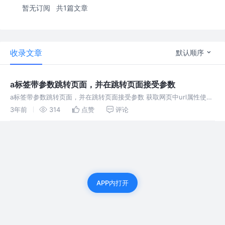
暂无订阅
共1篇文章
收录文章
默认顺序
a标签带参数跳转页面，并在跳转页面接受参数
a标签带参数跳转页面，并在跳转页面接受参数 获取网页中url属性使用
的是window.location对象
3年前
314
点赞
评论
APP内打开