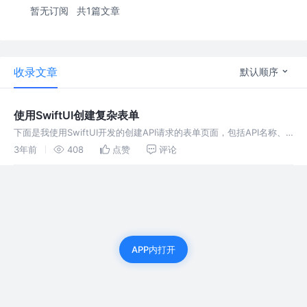
暂无订阅
共1篇文章
收录文章
默认顺序
使用SwiftUI创建复杂表单
下面是我使用SwiftUI开发的创建API请求的表单页面，包括API名称、
API请求URL、请求方式、路径参数、请求头和请求体，用一个发送按
3年前
408
点赞
评论
钮来发送请求，还可以展示API返回的结果。 看下效果：
APP内打开