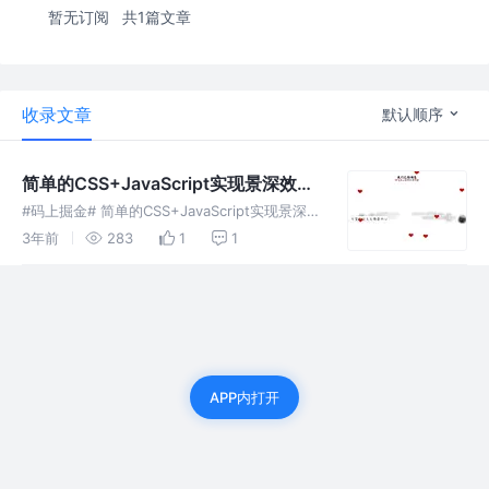
暂无订阅
共1篇文章
收录文章
默认顺序
简单的CSS+JavaScript实现景深效果
和爱心飘落，制作甜甜恋爱记录页面
#码上掘金# 简单的CSS+JavaScript实现景深效
果和爱心飘落，制作甜甜恋爱记录页面 jcode
3年前
283
1
1
APP内打开