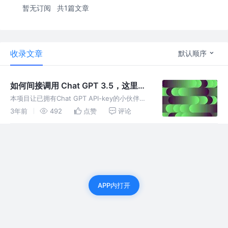
暂无订阅
共1篇文章
收录文章
默认顺序
如何间接调用 Chat GPT 3.5，这里有
一个简单的方案，基于 SpringBoot ，
本项目让已拥有Chat GPT API-key的小伙伴体
部署方便
验更流畅的聊天服务。优点包括对服务器的配置
3年前
492
点赞
评论
方便、安全性高、速度快。使用前需要具备云服
务器和域名。详细步骤请参考GitHub中的
readme...
APP内打开