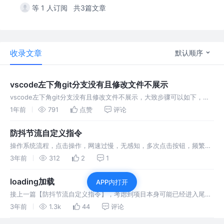
等 1 人订阅
共3篇文章
收录文章
默认顺序
vscode左下角git分支没有且修改文件不展示
vscode左下角git分支没有且修改文件不展示，大致步骤可以如下，简
单明了的解决问题所在，写文章以作记录
1年前
791
点赞
评论
防抖节流自定义指令
操作系统流程，点击操作，网速过慢，无感知，多次点击按钮，频繁调
用接口；体验优化，控制接口频繁调用，防抖节流自定义指令
3年前
312
2
1
loading加载
APP内打开
接上一篇【防抖节流自定义指令】，考虑到项目本身可能已经进入尾
声，再应用自定义指令的话，需要耗费时间，逐一排查按钮操作，费时
3年前
1.3k
44
评论
费力。loading加载能更快更棒的处理问题