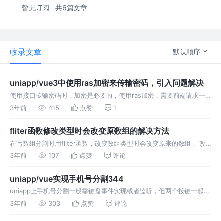
暂无订阅
共6篇文章
收录文章
默认顺序
uniapp/vue3中使用ras加密来传输密码，引入问题解决
使用接口传输密码时，加密是必要的，使用ras加密，需要前端请求一
个后端的公钥，通过公钥来实现加密，再返回后端一个加密密码 正常用
3年前
415
点赞
1
创建文件引入的方法会因为vue3的导入方式而报错，所以我们使用
npm安装
fliter函数修改类型时会改变原数组的解决方法
在写数组分割时用fliter函数，改变数组类型时会改变原来的数组， 改
变前 改变后 那如何解决呢 简单的赋值给另外一个新数组也是不行的，
3年前
107
点赞
评论
这里需要用的深拷贝的方法 为什么这样可行呢？ json.stri
uniapp/vue实现手机号分割344
uniapp上手机号分割一般靠键盘事件实现或者监听，但两个按键一起输
入时会判断出错，出现bug，自己记录一下所需要解决的情况，使用
3年前
303
点赞
评论
$nextTick（）来实现每次数据刷新都能用上 html 函数方法