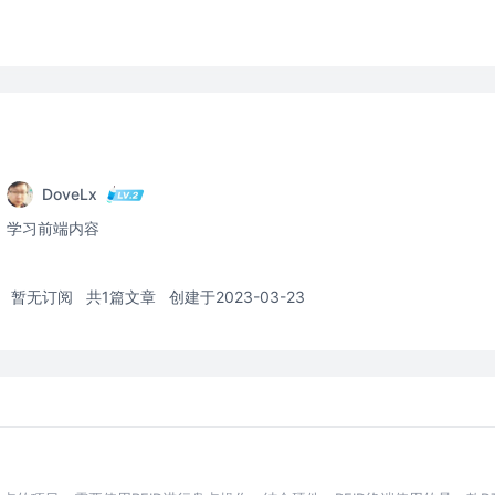
DoveLx
学习前端内容
暂无订阅
共1篇文章
创建于2023-03-23