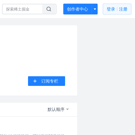
创作者中心
登录
注册
订阅专栏
默认顺序