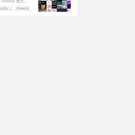
eejs 通过
JavaScript
three.js