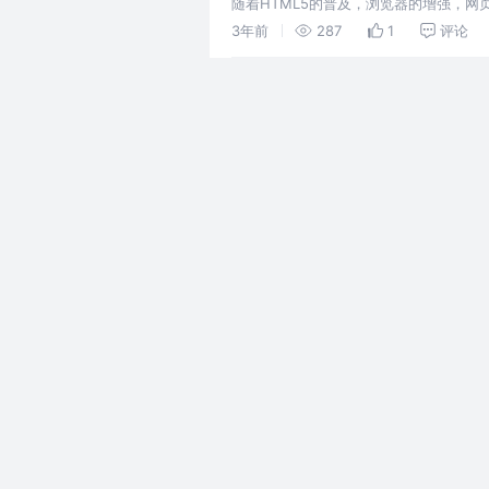
随着HTML5的普及，浏览器的增强，网页
WebGL在网页中绘制出高性能的3D图形
3年前
287
1
评论