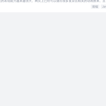
的表现能力越来越强大。网页上已经可以做出很多复杂且精美的动画效果。且 Thr
。
前端