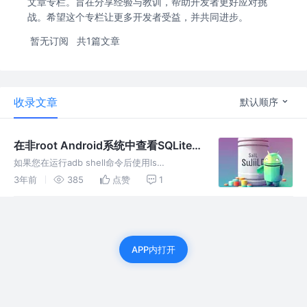
文章专栏。旨在分享经验与教训，帮助开发者更好应对挑
战。希望这个专栏让更多开发者受益，并共同进步。
暂无订阅
共1篇文章
收录文章
默认顺序
在非root Android系统中查看SQLite
数据库
如果您在运行adb shell命令后使用ls
/data/data/命令查看应用数据库路径，您可能
3年前
385
点赞
1
会看到"Permission denied"错误，这是因为您
没有足够的权限来访问该目录。 要查看您的应
APP内打开