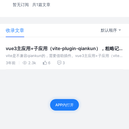
暂无订阅
共1篇文章
收录文章
默认顺序
vue3主应用+子应用（vite-plugin-qiankun），粗略记
录
vite是不兼容qiankun的，需要借助插件。vue3主应用+子应用（vite-
plugin-qiankun），只是简单试了一下，粗略记录，
3年前
2.3k
6
3
APP内打开