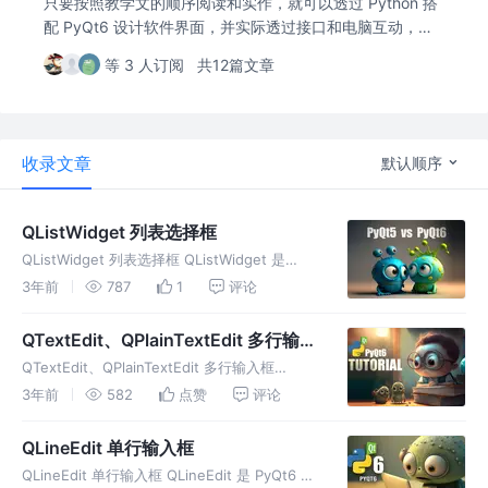
只要按照教学文的顺序阅读和实作，就可以透过 Python 搭
配 PyQt6 设计软件界面，并实际透过接口和电脑互动，实
现开启文件、编辑图片、传送消息... 等软件功能。
等 3 人订阅
共12篇文章
收录文章
默认顺序
QListWidget 列表选择框
QListWidget 列表选择框 QListWidget 是
PyQt6 里的列表选择框控件，这篇教学会介绍
3年前
787
1
评论
如何在 PyQt6 窗口里加入 QListWidget 列表选
择框，并简单介绍与 QLis
QTextEdit、QPlainTextEdit 多行输入
框
QTextEdit、QPlainTextEdit 多行输入框
QTextEdit 和 QPlainTextEdit 是 PyQt6 里的多
3年前
582
点赞
评论
行文字输入框组件，这篇教学会介绍如何在
PyQt6 窗口里加入
QLineEdit 单行输入框
QLineEdit 单行输入框 QLineEdit 是 PyQt6 里