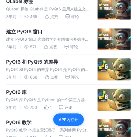
QLabel 标签
QLabel 标签 QLabel 是 PyQt6 里用来建立文字
或图片的标签控件，这篇教学会介绍如何在
3年前
465
点赞
评论
PyQt6 窗口里加入 QLabel 标签，并进行像是
文字字型、大小、颜色和位置...等参数设定
建立 PyQt6 窗口
建立 PyQt6 窗口 这篇教学会介绍如何开始使用
PyQt6 建立基本的应用程序窗口，以及通过常
3年前
571
点赞
评论
用的窗口参数，进行窗口的相关设定。
PyQt6 和 PyQt5 的差异
PyQt6 和 PyQt5 的差异 PyQt6 是 PyQt5 的下
一个版本，但两个版本的写法基本上其实大同小
3年前
668
点赞
评论
异，这篇教学会介绍 PyQt6 和 PyQt5 有何差
异。
PyQt6 库
PyQt6 库 PyQt6 是 Python 的一个第三方函式
库，是 Python 用来设计用户界面 （ GUI ） 的
3年前
750
1
评论
库，也是 PyQt5 的下一个版本，这篇教学会介
APP内打开
绍如何安装 PyQt6 函式库，
PyQt6 教学
PyQt6 教学 本篇文章汇整了一系列使用 PyQt6
进行界面设计的教学，只要按照教学文的顺序阅