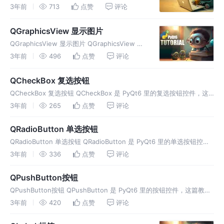
的单行输入框组件，这篇教学会介绍如何在
3年前
713
点赞
评论
PyQt6 窗口里加入 QLineEdit 单行输入框，并
实作修改样式以及读取输入文字等基
QGraphicsView 显示图片
QGraphicsView 显示图片 QGraphicsView 是
PyQt6 里负责显示图形的组件，搭配
3年前
496
点赞
评论
QGraphicsScene 和 QtGui.QPixmap() 就可以
显示图片
QCheckBox 复选按钮
QCheckBox 复选按钮 QCheckBox 是 PyQt6 里的复选按钮控件，这
篇教学会介绍如何在 PyQt6 视窗里加入 QCheckBox 复选按钮，并进
3年前
265
点赞
评论
行一些基本的样式设定，以及进行按钮群
QRadioButton 单选按钮
QRadioButton 单选按钮 QRadioButton 是 PyQt6 里的单选按钮控
件，这篇教学会介绍如何在 PyQt6 窗口里加入 QRadioButton 单选按
3年前
336
点赞
评论
钮，并进行一些基本的样式设
QPushButton按钮
QPushButton按钮 QPushButton 是 PyQt6 里的按钮控件，这篇教学
会介绍如何在 PyQt6 窗口里加入 QPushButton 按钮，并进行一些基
3年前
420
点赞
评论
本的样式设定，以及设定点击按钮