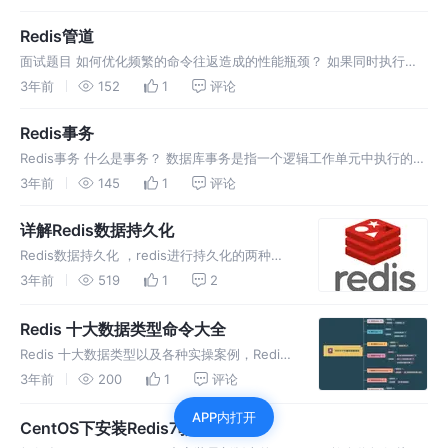
slave00 slave00 vmdk slave01 slave00 vmd
Redis管道
面试题目 如何优化频繁的命令往返造成的性能瓶颈？ 如果同时执行大
量的命令，那么就要等待上一条命令答应后再执行，这中间会有很多的
3年前
152
1
评论
RTT，而且会频繁的调用系统IO，发送网络请求，同时需要redis调用多
条
Redis事务
Redis事务 什么是事务？ 数据库事务是指一个逻辑工作单元中执行的一
系列操作，要么完全地执行，要么完全地不执行。 Redis事务是什么？
3年前
145
1
评论
可以一次执行多个命令，本质是一组命令的集合。一个事务中的所有
详解Redis数据持久化
Redis数据持久化 ，redis进行持久化的两种方
法RDB、AOF详解，用图说话，超简单的redis
3年前
519
1
2
数据持久化讲解。
Redis 十大数据类型命令大全
Redis 十大数据类型以及各种实操案例，Redis
十大数据类型常用操作命令大全，一图概览
3年前
200
1
评论
Redis十大数据类型。
APP内打开
CentOS下安装Redis7教程