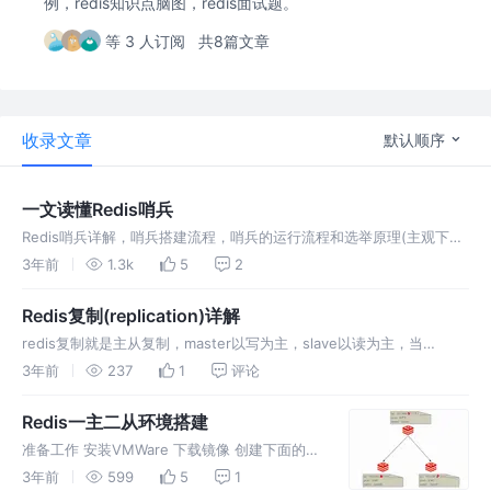
例，redis知识点脑图，redis面试题。
等 3 人订阅
共8篇文章
收录文章
默认顺序
一文读懂Redis哨兵
Redis哨兵详解，哨兵搭建流程，哨兵的运行流程和选举原理(主观下
线，客观下线，如何选举出哨兵leader)。
3年前
1.3k
5
2
Redis复制(replication)详解
redis复制就是主从复制，master以写为主，slave以读为主，当
master数据发生变化时，自动将新的数据异步同步到其他slave数据
3年前
237
1
评论
库。
Redis一主二从环境搭建
准备工作 安装VMWare 下载镜像 创建下面的目
录 Redis-Cluster master master vmdk
3年前
599
5
1