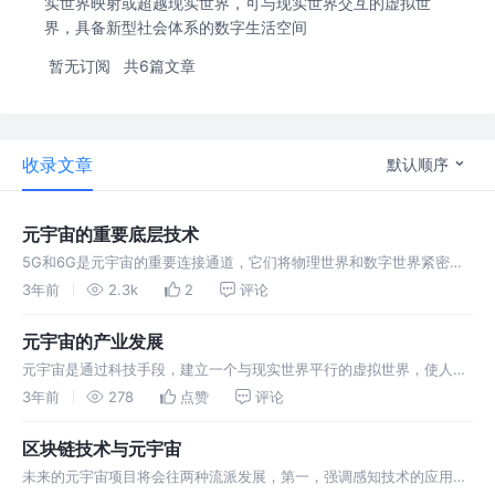
实世界映射或超越现实世界，可与现实世界交互的虚拟世
界，具备新型社会体系的数字生活空间
暂无订阅
共6篇文章
收录文章
默认顺序
元宇宙的重要底层技术
5G和6G是元宇宙的重要连接通道，它们将物理世界和数字世界紧密相
连，支持多人在虚拟世界中实时互动。 区块链是元宇宙的重要底层技
3年前
2.3k
2
评论
术，它能够为用户提供去中心化的数字身份、去中心化的虚拟资产、去
中心化的应用
元宇宙的产业发展
元宇宙是通过科技手段，建立一个与现实世界平行的虚拟世界，使人沉
浸其中并可以进行交互的网络虚拟空间。元宇宙在过去十年中经历了一
3年前
278
点赞
评论
些波折，但仍然保持着较高的热度。从技术层面上看，元宇宙可以分为
虚拟现实和增强
区块链技术与元宇宙
未来的元宇宙项目将会往两种流派发展，第一，强调感知技术的应用，