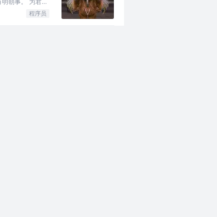
明朝事。 为君聊
程序员