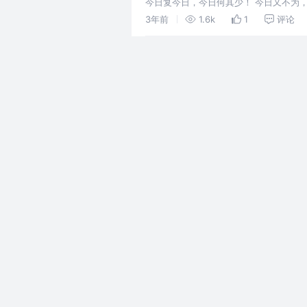
今日复今日，今日何其少！ 今日又不为
赋今日诗，努力请从今日始。
3年前
1.6k
1
评论