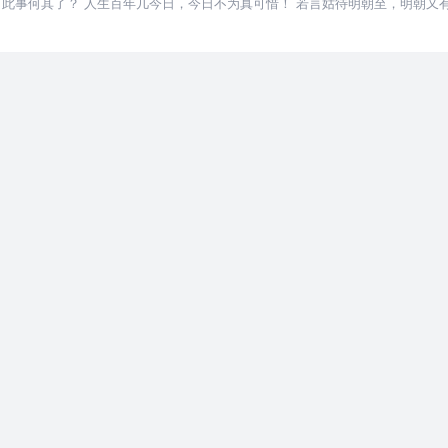
，此事何其了？ 人生百年几今日，今日不为真可惜！ 若言姑待明朝至，明朝又有