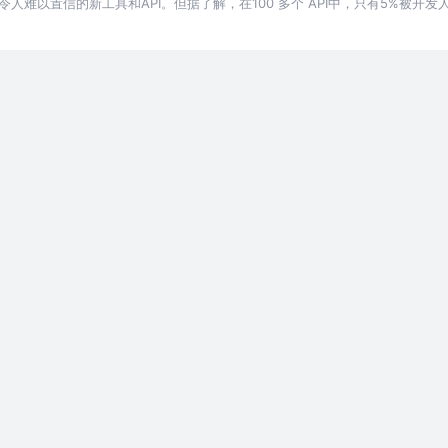
人难以置信的新工具和API。但据了解，在100 多个 API中，只有5%被开
月球！