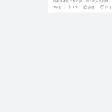
随着技术的日新月异，为开发人员提供了令
Web API，它们可以帮助您将网站推向
3年前
174
点赞
评论