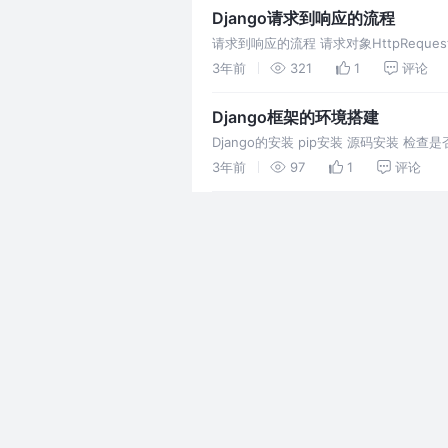
Django请求到响应的流程
请求到响应的流程 请求对象HttpRequest 
数 GET：get请求参数 P
3年前
321
1
评论
Django框架的环境搭建
Django的安装 pip安装 源码安装 检
录结构 最后一句 学习心得！若有不正，
3年前
97
1
评论