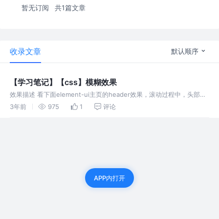
暂无订阅
共1篇文章
收录文章
默认顺序
【学习笔记】【css】模糊效果
效果描述 看下面element-ui主页的header效果，滚动过程中，头部导
航栏是个模糊的效果； 实现代码 通过设置头部header的background-
3年前
975
1
评论
image和backdrop-filter
APP内打开