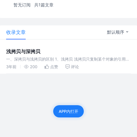
暂无订阅
共1篇文章
收录文章
默认顺序
浅拷贝与深拷贝
一、深拷贝与浅拷贝的区别 1、浅拷贝 浅拷贝只复制某个对象的引用
（内存地址），而不复制对象本身，新旧对象还是共享同一块内存 2、
3年前
200
点赞
评论
深拷贝 深拷贝会创造一个一摸一样的对象，新对象和原对象不共享内
存，修改新
APP内打开