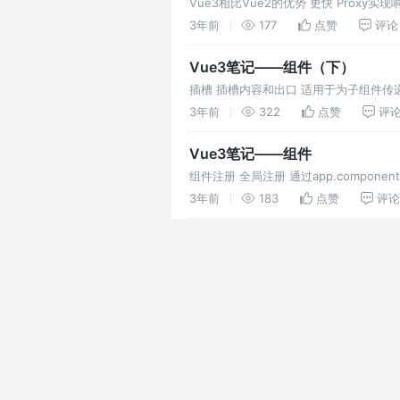
Vue3相比Vue2的优势 更快 Proxy实现响
3年前
177
点赞
评论
Vue3笔记——组件（下）
插槽 插槽内容和出口 适用于为子组件传递
这样使用： 而 <FancyButton>
3年前
322
点赞
评
Vue3笔记——组件
组件注册 全局注册 通过app.compo
型项目中使项目的依赖关系变得不
3年前
183
点赞
评论