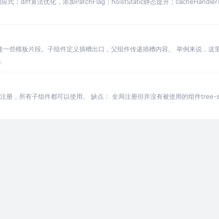
应式；diff算法优化，添加PatchFlag；hoistStatic静态提升；cacheHand
一些模板片段。子组件定义插槽出口，父组件传递插槽内容。 举例来说，这里有一个 
论
nent注册，所有子组件都可以使用。 缺点： 全局注册但并没有被使用的组件tree-