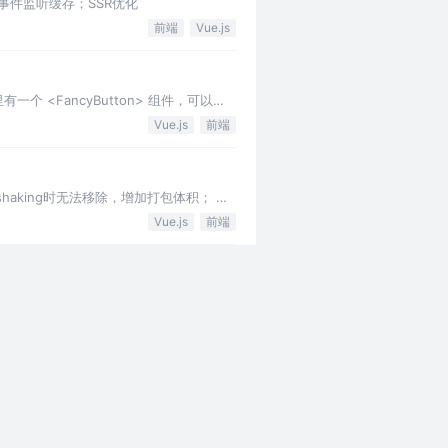
ler事件监听缓存；SSR优化
前端
Vue.js
<FancyButton> 组件，可以像
Vue.js
前端
shaking时无法移除，增加打包体积； 大
Vue.js
前端