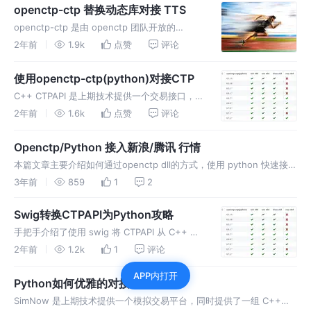
openctp-ctp 替换动态库对接 TTS
openctp-ctp 是由 openctp 团队开放的
Python 版 CTPAPI, 可以使用 Python 方便的对
2年前
1.9k
点赞
评论
接 CTPAPI ， 详情见
https://github.com/open
使用openctp-ctp(python)对接CTP
C++ CTPAPI 是上期技术提供一个交易接口，用
于连接柜台进行交易。由于 C++ 本身的难度以
2年前
1.6k
点赞
评论
及不便于进行一般性测试。
Openctp/Python 接入新浪/腾讯 行情
本篇文章主要介绍如何通过openctp dll的方式，使用 python 快速接入
新浪行情 环境信息 Win64 / CTPAPI 6.6.7 / Python 3.9.10 准备文件
3年前
859
1
2
准备需要的文件
Swig转换CTPAPI为Python攻略
手把手介绍了使用 swig 将 CTPAPI 从 C++ 转
换为 Python 的详细过程, 纵享丝滑。
2年前
1.2k
1
评论
APP内打开
Python如何优雅的对接SimNow
SimNow 是上期技术提供一个模拟交易平台，同时提供了一组 C++