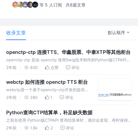
等 5 人订阅
共8篇文章
收录文章
默认顺序
openctp-ctp 连接TTS、华鑫股票、中泰XTP等其他柜台
openctp-ctp 是由 openctp 使用Swig技术制作的Python版CTPAPI。
简化了对接CTPAPI的过程，节省精力，快速上手 🚀 但 openctp-ctp
2年前
830
点赞
评论
库默认只支持CTP柜
webctp 如何连接 openctp TTS 柜台
webctp是一个基于openctp-ctp开发的提供
websocket接口的CTP服务, 那么如何连接开放
2年前
280
1
评论
的openctp TTS柜台呢?
Python查询CTP结算单，补足缺失数据
之前在使用 Python版CTPAPI 查询结算单时，偶尔会发现，有时候得到
的结算单是不完整的，直接看代码和结果吧。 查询结算单和处理响应的
2年前
1.8k
2
评论
代码是这样的 实际测试输出的结果是这样的 是不是感觉不太对，