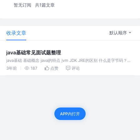
暂无订阅
共1篇文章
收录文章
默认顺序
java基础常见面试题整理
java基础 基础概念 java的特点 jvm JDK JRE的区别 什么是字节码？
jdk和open jDK的区别 java和Cpp的区别 基本语法 注释有哪几种形式？
3年前
187
点赞
评论
标识符和关键字的区别是什么？
APP内打开