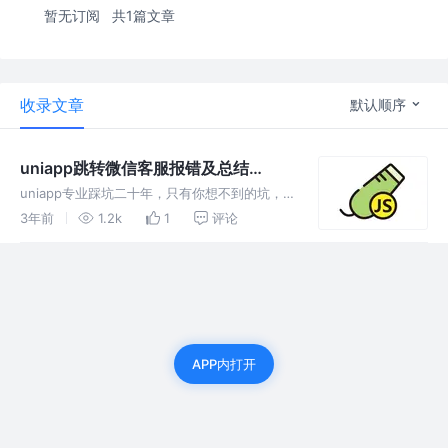
暂无订阅
共1篇文章
收录文章
默认顺序
uniapp跳转微信客服报错及总结
(deeplink customerservice no
uniapp专业踩坑二十年，只有你想不到的坑，
permission)
没有我踩不到的坑。uniapp（APP）跳转微信
3年前
1.2k
1
评论
客服报错及总结
APP内打开