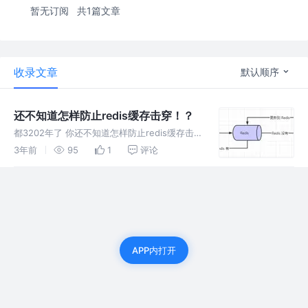
暂无订阅
共1篇文章
收录文章
默认顺序
还不知道怎样防止redis缓存击穿！？
都3202年了 你还不知道怎样防止redis缓存击
穿！？这个问题是相当重要的,我们在使用过程
3年前
95
1
评论
中必须要考虑并解决，提供一种解决方案， 在
服务是集群的情况下也可用。
APP内打开