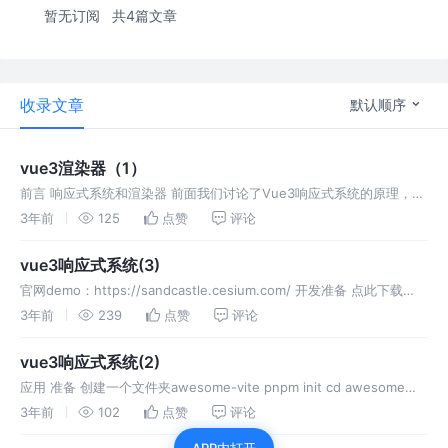
暂无订阅
共4篇文章
收录文章
默认顺序
vue3渲染器（1）
前言 响应式系统和渲染器 前面我们讨论了Vue3响应式系统的原理，那
么响应式系统跟渲染器是如何搭配使用的呢？下面先用一个见简单的例
3年前
125
点赞
评论
子帮我们感受一下： 上面代码我们定义了一个极其简单的渲染器，在副
作用函
vue3响应式系统(3)
官网demo：https://sandcastle.cesium.com/ 开发准备 点此下载
CesiumJS包，解压得到以下文件目录： 主要文件目录说明 1，App 里
3年前
239
点赞
评论
面放着示例代码，示例代码里面用
vue3响应式系统(2)
应用 准备 创建一个文件夹awesome-vite pnpm init cd awesome
pnpm i vite -D package.json添加命令 pnpm run dev 控制台打印警
3年前
102
点赞
评论
告：