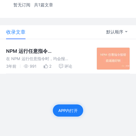
暂无订阅
共1篇文章
收录文章
默认顺序
NPM 运行任意指令
SocksProxyAgent 报错
在 NPM 运行任意指令时，均会报
SocksProxyAgent 错误。出现该情况大概率是
3年前
991
2
评论
在切换 node 版本时，npm 版本过低导致的。
切换并更新 npm 版本即可。
APP内打开