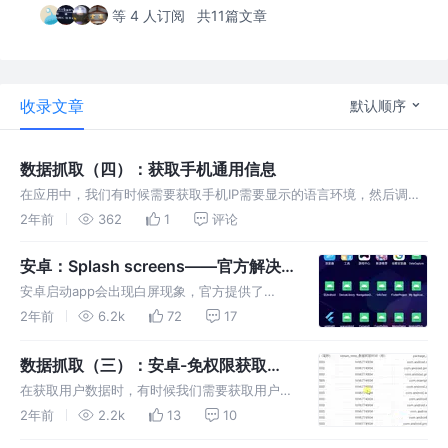
等 4 人订阅
共11篇文章
收录文章
默认顺序
数据抓取（四）：获取手机通用信息
在应用中，我们有时候需要获取手机IP需要显示的语言环境，然后调整
手机的语言，甚至有时候要获取移动数据的运营商和网络类型来判断是
2年前
362
1
评论
否提供服务等等，当然因为安卓版本问题，有些数据获取不全，之后我
会摸索完善。
安卓：Splash screens——官方解决
启动白屏的方法之一
安卓启动app会出现白屏现象，官方提供了
Splash screens这个解决白屏问题的方法之
2年前
6.2k
72
17
一，最近学完顺便记录下笔记。
数据抓取（三）：安卓-免权限获取所
有安装的应用程序信息（系统和非系
在获取用户数据时，有时候我们需要获取用户的
统）
应用列表，比如在开发清理工具应用或者开发借
2年前
2.2k
13
10
贷应用，查询用户是否为老赖等时，那么我们完