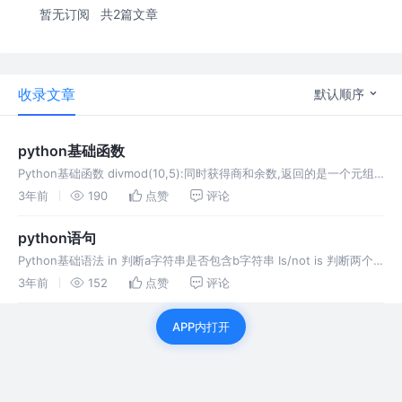
暂无订阅
共2篇文章
收录文章
默认顺序
python基础函数
Python基础函数 divmod(10,5):同时获得商和余数,返回的是一个元组
运算符优先级： ![image-20230301074924479]
3年前
190
点赞
评论
(/Users/sjh/Library/Appl
python语句
Python基础语法 in 判断a字符串是否包含b字符串 Is/not is 判断两个
对象的指向地址是否相同 控制语句 流程控制语句是代码的组织方式，
3年前
152
点赞
评论
可以看做是混凝土 选择语句 选择语句是多分支结构，
APP内打开