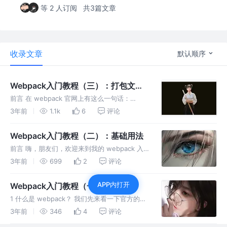
等 2 人订阅
共3篇文章
收录文章
默认顺序
Webpack入门教程（三）：打包文件
分析
前言 在 webpack 官网上有这么一句话：
webpack 对 import 和 export 语句提供了开箱
3年前
1.1k
6
评论
即用般的支持，事实上 webpack 还能够很好地
支持多种其他模块语法。不知道大家有没有
Webpack入门教程（二）：基础用法
前言 嗨，朋友们，欢迎来到我的 webpack 入
门教程系列！Webpack 可以帮助我们高效地打
3年前
699
2
评论
包、优化和管理前端项目中的资源文件。如果你
曾经感到前端工程化的复杂性让你头疼不已，那
APP内打开
Webpack入门教程（一）：初邂逅
么本系列的教程将会
1 什么是 webpack？ 我们先来看一下官方的解
释： webpack 是一个静态的模块化打包工具，
3年前
346
4
评论
为现代的 JavaScript 应用程序。 这句话的意思