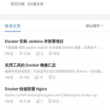
暂无订阅
共5篇文章
收录文章
默认顺序
Docker 安装 Jenkins 并部署项目
下载镜像 使用 docker search 命令搜索 jenkins 镜像，结果如下： 此
处选用 jenkinsci/blueocean 版本，这次是 Jenkins 官方推荐的镜像
5年前
3.9k
4
评论
版本。因为在实践中
实用工具的 Docker 镜像汇总
镜像列表持续更新，目前是列出自己使用到的部分 draw.io 一款功能强
大的绘图软件 excalidraw 一款非常轻量的 在线白板 工具，可以直接在
4年前
12k
15
2
浏览器打开，轻松绘制具有 手绘风格 的图形。 fl
Docker 快速部署 Nginx
docker cp 947:/etc/nginx/nginx.conf /data/nginx/ docker cp
947:/etc/nginx/conf.d /data/nginx/conf/ d
4年前
5.9k
1
评论