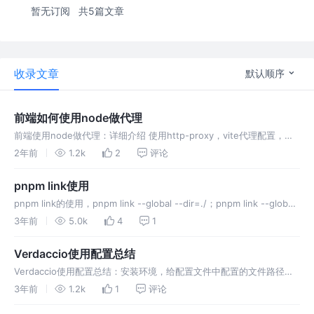
暂无订阅
共5篇文章
收录文章
默认顺序
前端如何使用node做代理
前端使用node做代理：详细介绍 使用http-proxy，vite代理配置，
Whistle工具的使用及配置
2年前
1.2k
2
评论
pnpm link使用
pnpm link的使用，pnpm link --global --dir=./；pnpm link --global
@api/tob-tenant-admin；
3年前
5.0k
4
1
Verdaccio使用配置总结
Verdaccio使用配置总结：安装环境，给配置文件中配置的文件路径给
予写权限，上行链路与代理，其他问题...
3年前
1.2k
1
评论