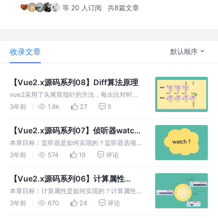
等 20 人订阅
共8篇文章
收录文章
默认顺序
【Vue2.x源码系列08】Diff算法原理
vue2采用了头尾双指针的方法，每次比对时，
优先进行头头、尾尾、头尾、尾头的比对尝试，
3年前
1.8k
27
5
如果都没有命中才会进行乱序比对。当比对命中
时（新旧节点是相同的），则调用patchVnode
【Vue2.x源码系列07】侦听器watch
打补丁并递归比较子节点
原理
本章目标：监听器是如何实现的？监听器选项 -
immediate、deep 内部实现？在初始化Vue实
3年前
574
19
评论
例时，我们会给每个侦听器都创建一个对应
watcher，我们称之为侦听器watcher
【Vue2.x源码系列06】计算属性
computed原理
本章目标：计算属性是如何实现的？计算属性缓
存原理以及洋葱模型的应用？在初始化Vue实例
3年前
670
24
评论
时，我们会给每个计算属性都创建一个对应