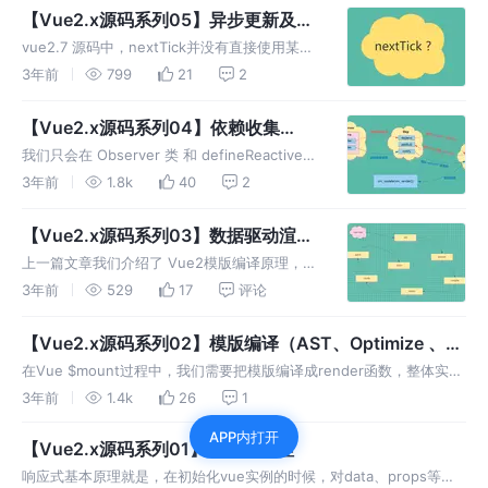
watcher，我们称之为计算属性watcher
【Vue2.x源码系列05】异步更新及
nextTick原理
vue2.7 源码中，nextTick并没有直接使用某个
API ，而是采用了优雅降级的方案去实现异步更
3年前
799
21
2
新。我们额外维护了一个 callbacks，用于存储
nextTick 回调
【Vue2.x源码系列04】依赖收集
（Dep、Watcher、Observer）
我们只会在 Observer 类 和 defineReactive
函数中实例化 dep。在 getter 方法中依赖收
3年前
1.8k
40
2
集，在 setter 方法中派发更新通知
【Vue2.x源码系列03】数据驱动渲染
（Render、Update）
上一篇文章我们介绍了 Vue2模版编译原理，这
一章我们的目标是弄清楚模版 template和响应
3年前
529
17
评论
式数据是如何渲染成最终的DOM
【Vue2.x源码系列02】模版编译（AST、Optimize 、
Render）
在Vue $mount过程中，我们需要把模版编译成render函数，整体实现
可以分为三部分： parse、optimize、codegen。
3年前
1.4k
26
1
APP内打开
【Vue2.x源码系列01】响应式原理
响应式基本原理就是，在初始化vue实例的时候，对data、props等对