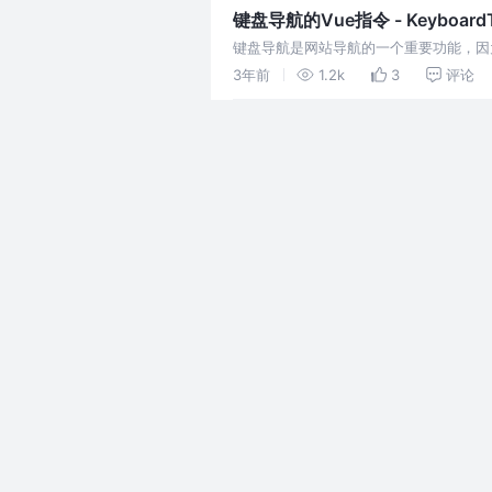
键盘导航的Vue指令 - KeyboardT
键盘导航是网站导航的一个重要功能，因为它
好的部分是它可以防止用户将焦点从容器
3年前
1.2k
3
评论