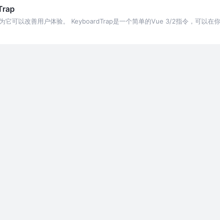
rap
可以改善用户体验。 KeyboardTrap是一个简单的Vue 3/2指令，可
或组