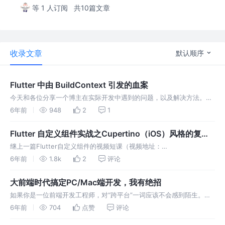
等 1 人订阅
共10篇文章
收录文章
默认顺序
Flutter 中由 BuildContext 引发的血案
今天和各位分享一个博主在实际开发中遇到的问题，以及解决方法。废
话不多说，我们先来看需求： 相信这个弹出菜单视图都有见过吧？下面
6年前
948
2
1
重点来了：在本次的项目需求中，该视图的选项文字是由Server端返回
的。也就是说，这些选项的内容和个数都不固定，因此不能将其在代码
Flutter 自定义组件实战之Cupertino（iOS）风格的复选
中写固定值。 如上述代…
框
继上一篇Flutter自定义组件的视频短课（视频地址：
https://www.bilibili.com/video/BV1ap4y1U7UB/ ）后，我们继续来
6年前
1.8k
2
评论
聊自定义组件。视频中我为大家详解了Cupertino风格的单选框的实
现，这次我们就说说Cupertino风格的复选框…
大前端时代搞定PC/Mac端开发，我有绝招
如果你是一位前端开发工程师，对“跨平台”一词应该不会感到陌生。像
常见的前端框架：比如React、Vue、Angular，它们可以做网页端，也
6年前
704
点赞
评论
可以做移动端，但很少能做到跨PC、Mac端，也就是我们熟知的