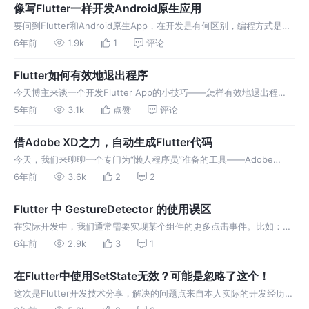
Windows、Linux以及macOS上的应用程序。即使有，受限于JS的性
像写Flutter一样开发Android原生应用
能…
要问到Flutter和Android原生App，在开发是有何区别，编程方式是绕
不开的话题。Flutter采用声明式编程，Android原生开发则采用命令式
6年前
1.9k
1
评论
编程。 声明式编程 VS. 命令式编程 我们首先要明确的，是何为声明式
编程，何为命令式编程。 简单地理解：声明式编程就是告诉…
Flutter如何有效地退出程序
今天博主来谈一个开发Flutter App的小技巧——怎样有效地退出程
序。 这种方法典型的应用场景就是用户许可协议的同意与否。从用户的
5年前
3.1k
点赞
评论
角度讲，虽然大部分人都会无脑点击“同意”，但我们仍不应忽视“不同
意”的作用——退出App。 但该方法在iOS中并不适用。 实际上，这种
借Adobe XD之力，自动生成Flutter代码
方法将会通…
今天，我们来聊聊一个专门为“懒人程序员”准备的工具——Adobe
XD。使用它可以快速将原型设计图转换为可执行的Flutter代码， 而由
6年前
3.6k
2
2
于Flutter自身跨平台的特性，因此这些自动生成的代码即可以用在
Android、iOS这样的移动设备上，也可以用在Web页中。 简而言之，
Flutter 中 GestureDetector 的使用误区
…
在实际开发中，我们通常需要实现某个组件的更多点击事件。比如：原
生的RaisedButton组件是无法响应诸如拖拽或是按下、抬起等细化的动
6年前
2.9k
3
1
作，它只有一个onPressed()方法来表示。当我们想实现这些细化事件
时，通常使用的组件是GestureDetector。 可以看到，单纯地…
在Flutter中使用SetState无效？可能是忽略了这个！
这次是Flutter开发技术分享，解决的问题点来自本人实际的开发经历。
首先描述一下问题：在某个组件中调用setState()方法更新该组件状