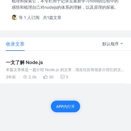
梳理和探索它，本专栏用于记录去重新学习nodejs过程中的
感悟和梳理自己对nodejs的体系的理解，以及原理的探索。
等 1 人订阅
共1篇文章
收录文章
默认顺序
一文了解 Node.js
本篇文章将是一篇介绍 Node.js 的文章，现在社区有很多介绍它的文
章，因此我主要只做一些总结，把我觉得需要去理解的进行一个总结，
3年前
2.0k
30
3
借用部分内容也会通过链接链接到原文。
APP内打开