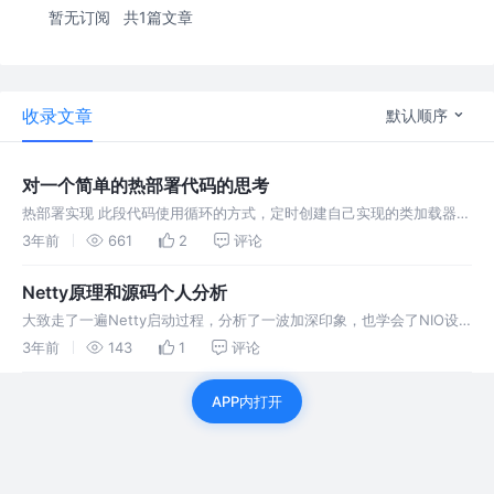
暂无订阅
共1篇文章
收录文章
默认顺序
对一个简单的热部署代码的思考
热部署实现 此段代码使用循环的方式，定时创建自己实现的类加载器，
并用类加载器加载自己的class文件，并调用需要实现的方法，由此来实
3年前
661
2
评论
现热部署。 为什么能实现热部署功能 主要是因为每个新建的ClassL
Netty原理和源码个人分析
大致走了一遍Netty启动过程，分析了一波加深印象，也学会了NIO设
计思路，希望能给各位提供一些帮助，也希望大家能多多指教，后面还
3年前
143
1
评论
要更加深入学习Netty这个框架，内容很多 Netty源码分析 一、启
APP内打开