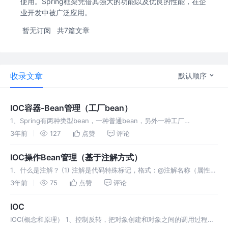
使用。Spring框架凭借其强大的功能以及优良的性能，在企
业开发中被广泛应用。
暂无订阅
共7篇文章
收录文章
默认顺序
IOC容器-Bean管理（工厂bean）
1、Spring有两种类型bean，一种普通bean，另外一种工厂
bean（FactoryBean） 2、普通bean：在配置文件中定义的bean类型
3年前
127
点赞
评论
就是返回类型 3、工厂bean：在配置文件中定义的
IOC操作Bean管理（基于注解方式）
1、什么是注解？ (1) 注解是代码特殊标记，格式：@注解名称（属性名
称=属性值，属性名称=属性值...） (2) 使用注解，注解作用在类上面，
3年前
75
点赞
评论
方法上面，属性上面 (3) 使用注解的目的：简化xml配
IOC
IOC(概念和原理） 1、控制反转，把对象创建和对象之间的调用过程，