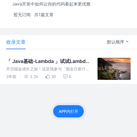
Java开发中如何让你的代码看起来更优雅
暂无订阅
共1篇文章
收录文章
默认顺序
「 Java基础-Lambda 」试试Lambda
表达式？通俗易懂得嘞！
开启掘金成长之旅！这是我参与「掘金日新计划
· 2 月更文挑战」的第 12 天，点击查看活动详
3年前
2.2k
30
6
情 前言 Lambda表达式是JDK8的一个新特性，
可以取代大部分的匿名内部类，写出更优雅的
Java代码，
APP内打开